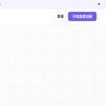
n
✖
登录
开始急救训练