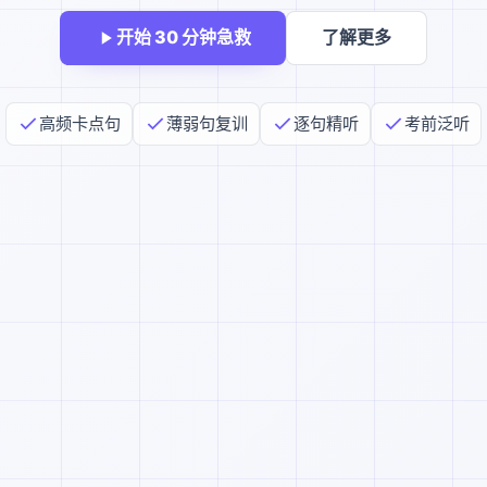
开始 30 分钟急救
了解更多
高频卡点句
薄弱句复训
逐句精听
考前泛听