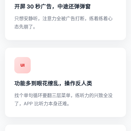
开屏 30 秒广告，中途还弹弹窗
只想安静听，注意力全被广告打断，练着练着心
态先崩了。
UI
功能多到眼花缭乱，操作反人类
找个单句循环要翻三层菜单，练听力的兴致全没
了，APP 比听力本身还难。