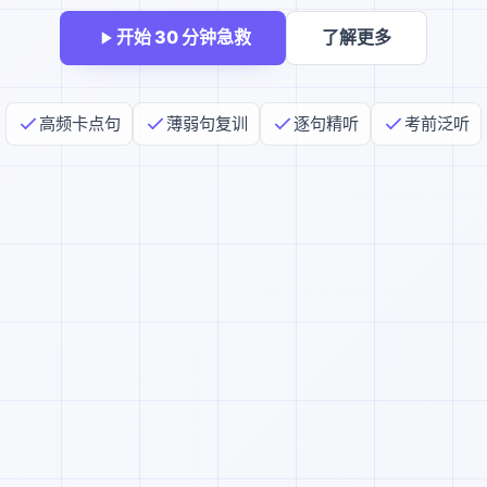
开始 30 分钟急救
了解更多
高频卡点句
薄弱句复训
逐句精听
考前泛听