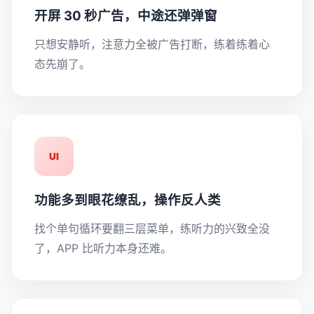
开屏 30 秒广告，中途还弹弹窗
只想安静听，注意力全被广告打断，练着练着心
态先崩了。
UI
功能多到眼花缭乱，操作反人类
找个单句循环要翻三层菜单，练听力的兴致全没
了，APP 比听力本身还难。