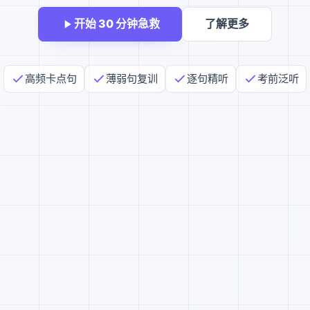
开始 30 分钟急救
了解更多
高频卡点句
薄弱句复训
逐句精听
考前泛听